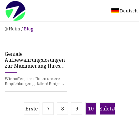
Deutsch
Heim
/
Blog
Geniale
Aufbewahrungslösungen
zur Maximierung Ihres
Platzes
Wir hoffen, dass Ihnen unsere
Empfehlungen gefallen! Einige
wurden möglicherweise als
Muster verschickt, aber alle wur
Erste
7
8
9
10
Zuletzt